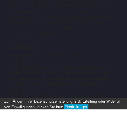
Salzburg
- wir zeigen Unternehmen, wie sie authentisch,
relevant und erfolgreich über
Social Media
kommunizieren.
Wir entwickeln Erfolgskonzepte für Ihr Social Media-
Engagement z. B. Fanseite auf Facebook, erstellen einen
Redaktionsplan, unterstützen Sie bei der redaktionellen
Betreuung und zeigen Ihnen mit Hilfe unseres Monitoring, wo
und wie über Sie gesprochen wird.
Leistungen
Social Media-Konzepte
für kleine, mittlere und große
Unternehmen
Social Media-Beratung
und
Social Media-Monitoring
Social Media Workshops, Seminare und Schulungen
Konzeption, Design und Erstellung Corporate Blogs
Facebook: Seiten, Applikationen, Gewinnspiele,
Werbeanzeigen
Konzeption für Twitter, Google+, YouTube und Co.
Zum Ändern Ihrer Datenschutzeinstellung, z.B. Erteilung oder Widerruf
Einstellungen
von Einwilligungen, klicken Sie hier: