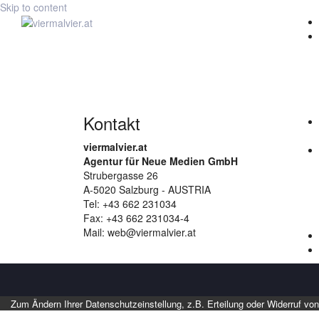
Skip to content
Lernen Sie jetzt, wie Sie Social Media für Ihr Un
D/A/CH.
Alle Informationen zum Buch „Follow me“ finden Sie hi
Kontakt
viermalvier.at
Agentur für Neue Medien GmbH
Strubergasse 26
A-5020 Salzburg - AUSTRIA
Tel: +43 662 231034
Fax: +43 662 231034-4
Mail: web@viermalvier.at
Zum Ändern Ihrer Datenschutzeinstellung, z.B. Erteilung oder Widerruf von 