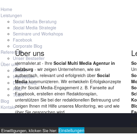
ternehmen erfolgreich nutzen. Inklusive Rechtstipps und Marketing
Home
Leistungen
Social Media Beratung
er!
Social Media Strategie
Seminare und Workshops
Facebook
Corporate Blog
Über uns
L
Referenzen
Unser Bestseller
viermalvier.at - Ihre
Social Multi Media Agentur in
So
Über uns
Salzburg
- wir zeigen Unternehmen, wie sie
Un
Anfahrt
authentisch, relevant und erfolgreich über
Social
So
Impressum
Media
kommunizieren. Wir entwickeln Erfolgskonzepte
Mo
Datenschutz
für Ihr Social Media-Engagement z. B. Fanseite auf
So
AGB
Facebook, erstellen einen Redaktionsplan,
Sc
Team
unterstützen Sie bei der redaktionellen Betreuung und
Ko
Blog
zeigen Ihnen mit Hilfe unseres Monitoring, wo und wie
Bl
Kontakt
über Sie gesprochen wird.
Fa
We
Ko
Einstellungen
Einwilligungen, klicken Sie hier: