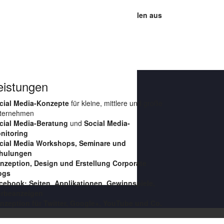
-Takeaways sowie zahlreichen Fallbeispielen aus
eistungen
cial Media-Konzepte
für kleine, mittlere und große
ternehmen
cial Media-Beratung
und
Social Media-
nitoring
cial Media Workshops, Seminare und
hulungen
nzeption, Design und Erstellung Corporate
ogs
cebook: Seiten, Applikationen, Gewinnspiele,
rbeanzeigen
nzeption für Twitter, Google+, YouTube und Co.