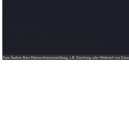
gesprochen wird.
Leistungen
Social Media-Konzepte
für kleine, mittlere und große Unternehmen
Social Media-Beratung
und
Social Media-Monitoring
Social Media Workshops, Seminare und Schulungen
Konzeption, Design und Erstellung Corporate Blogs
Facebook: Seiten, Applikationen, Gewinnspiele, Werbeanzeigen
Konzeption für Twitter, Google+, YouTube und Co.
Zum Ändern Ihrer Datenschutzeinstellung, z.B. Erteilung oder Widerruf von Einwi