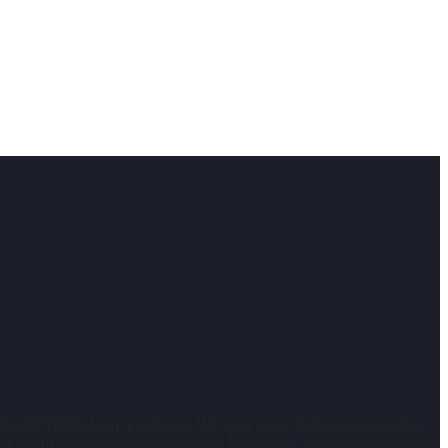
Social Media
kommunizieren. Wir entwickeln Erfolgskonzepte für
g und zeigen Ihnen mit Hilfe unseres Monitoring, wo und wie über Sie