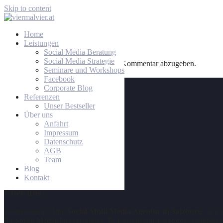
Skip to content
Home
Leistungen
Schreibe einen Kommentar
Social Media Beratung
Social Media Strategie
Du musst
angemeldet
sein, um einen Kommentar abzugeben.
Seminare und Workshops
Facebook
Kontakt
Corporate Blog
Referenzen
viermalvier.at
Unser Bestseller
Agentur für Neue Medien GmbH
Über uns
Strubergasse 26
Anfahrt
A-5020 Salzburg - AUSTRIA
Impressum
Tel: +43 662 231034
Datenschutz
Fax: +43 662 231034-4
AGB
Mail: web@viermalvier.at
Team
Blog
Kontakt
Über uns
viermalvier.at - Ihre
Social Multi Media Agentur in Salzburg
- wir 
Ihr Social Media-Engagement z. B. Fanseite auf Facebook, erstellen e