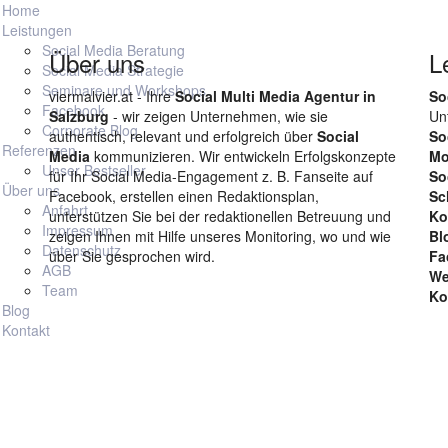
Home
Leistungen
Social Media Beratung
Über uns
L
Social Media Strategie
Seminare und Workshops
viermalvier.at - Ihre
Social Multi Media Agentur in
So
Facebook
Salzburg
- wir zeigen Unternehmen, wie sie
Un
Corporate Blog
authentisch, relevant und erfolgreich über
Social
So
Referenzen
Media
kommunizieren. Wir entwickeln Erfolgskonzepte
Mo
Unser Bestseller
für Ihr Social Media-Engagement z. B. Fanseite auf
So
Über uns
Facebook, erstellen einen Redaktionsplan,
Sc
Anfahrt
unterstützen Sie bei der redaktionellen Betreuung und
Ko
Impressum
zeigen Ihnen mit Hilfe unseres Monitoring, wo und wie
Bl
Datenschutz
über Sie gesprochen wird.
Fa
AGB
We
Team
Ko
Blog
Einstellungen
Einwilligungen, klicken Sie hier:
Kontakt