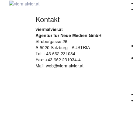
Skip
to
content
Kontakt
viermalvier.at
Agentur für Neue Medien GmbH
Strubergasse 26
A-5020 Salzburg - AUSTRIA
Tel: +43 662 231034
Fax: +43 662 231034-4
Mail: web@viermalvier.at
Zum Ändern Ihrer Datenschutzeinstellung, z.B. Erteilung oder Widerruf von 