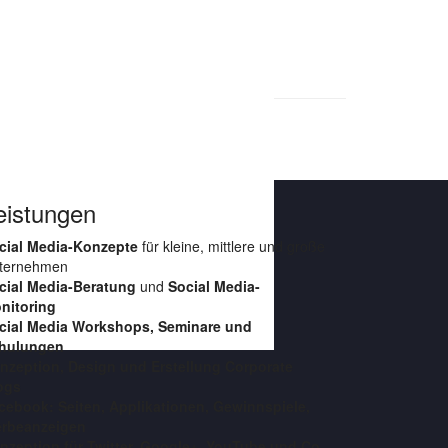
eistungen
cial Media-Konzepte
für kleine, mittlere und große
ternehmen
cial Media-Beratung
und
Social Media-
nitoring
cial Media Workshops, Seminare und
hulungen
nzeption, Design und Erstellung Corporate
ogs
cebook: Seiten, Applikationen, Gewinnspiele,
rbeanzeigen
nzeption für Twitter, Google+, YouTube und Co.