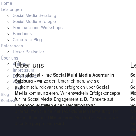
Home
Leistungen
Social Media Beratung
Social Media Strategie
Seminare und Workshops
Facebook
s searching can help.
Corporate Blog
Referenzen
Unser Bestseller
Über uns
Über uns
L
Anfahrt
Impressum
viermalvier.at - Ihre
Social Multi Media Agentur in
So
Datenschutz
Salzburg
- wir zeigen Unternehmen, wie sie
Un
AGB
authentisch, relevant und erfolgreich über
Social
So
Team
Media
kommunizieren. Wir entwickeln Erfolgskonzepte
Mo
Blog
für Ihr Social Media-Engagement z. B. Fanseite auf
So
Kontakt
Facebook, erstellen einen Redaktionsplan,
Sc
unterstützen Sie bei der redaktionellen Betreuung und
Ko
zeigen Ihnen mit Hilfe unseres Monitoring, wo und wie
Bl
über Sie gesprochen wird.
Fa
We
Ko