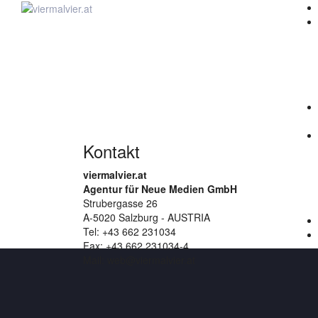
Skip
to
Nothing Found
content
It seems we can’t find what you’re looking for. Perhap
Suchen
nach:
Kontakt
viermalvier.at
Agentur für Neue Medien GmbH
Strubergasse 26
A-5020 Salzburg - AUSTRIA
Tel: +43 662 231034
Fax: +43 662 231034-4
Mail: web@viermalvier.at