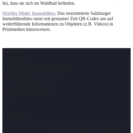
In), dass sie sich im Waldbad befinden.
Marlies Muhr Immobilien:
Das renommierte Salzburger
Immobilienbüro nutzt seit geraumer Zeit QR-Codes um auf
weiterführende Informationen zu Objekten (z.B. Videos) in
Printmedien hinzuweisen.
Kontakt
viermalvier.at
Agentur für Neue Medien GmbH
Strubergasse 26
A-5020 Salzburg - AUSTRIA
Tel: +43 662 231034
Fax: +43 662 231034-4
Mail: web@viermalvier.at
Über uns
viermalvier.at - Ihre
Social Multi Media Agentur in Salzburg
- wir