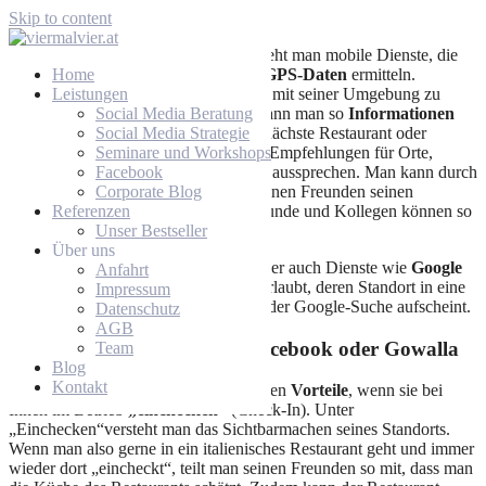
Skip to content
Unter
Location Based Services
versteht man mobile Dienste, die
den eigenen
Home
Standort mit Hilfe von GPS-Daten
ermitteln.
Dadurch ermöglichen sie dem Nutzer, mit seiner Umgebung zu
Leistungen
interagieren. Über ein
Social Media Beratung
Smartphone
kann man so
Informationen
zum Aufenthaltsort
Social Media Strategie
, z.B. wo es das nächste Restaurant oder
Ausflugsziel gibt, erfahren, aber auch Empfehlungen für Orte,
Seminare und Workshops
Sehenswürdigkeiten, Restaurants, etc. aussprechen. Man kann durch
Facebook
Location Based Services aber auch seinen Freunden seinen
Corporate Blog
aktuellen Aufenthaltsort mitteilen. Freunde und Kollegen können so
Referenzen
immer sehen, wo man gerade ist.
Unser Bestseller
Über uns
Zu Location Based Services zählen aber auch Dienste wie
Google
Anfahrt
Places
, ein Dienst der Unternehmen erlaubt, deren Standort in eine
Impressum
GoogleMap einzutragen und somit in der Google-Suche aufscheint.
Datenschutz
AGB
Check-In mit Foursquare, Facebook oder Gowalla
Team
Blog
Kontakt
Viele Unternehmen bieten ihren Kunden
Vorteile
, wenn sie bei
Ihnen im Betrieb
„einchecken“
(Check-In). Unter
„Einchecken“versteht man das Sichtbarmachen seines Standorts.
Wenn man also gerne in ein italienisches Restaurant geht und immer
wieder dort „eincheckt“, teilt man seinen Freunden so mit, dass man