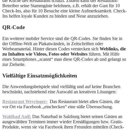
die Küche des Restaurants schätzt. Zudem kann der Restaurant-
Betreiber seine Stammgäste belohnen, z.B. erhält der Gast für 10
Check-Ins, also für 10 Besuche eine kleine Aufmerksamkeit. Check-
Ins helfen loyale Kunden zu binden und Neue anzuziehen.
QR-Code
Ein weiterer mobiler Service sind die QR-Codes. Sie finden Sie in
der Offline-Welt an Plakatwänden, in Zeitschriften oder
Werbeamaterial. Hinter diesen Codes verstecken sich
Weblinks, die
zu Inhalten wie Videos, Fotos oder Websites
führen. Mit Hilfe
eines Smartphones „scannt“ man diese QR-Codes ab und gelangt so
zur Zielseite.
Vielfältige Einsatzmöglichkeiten
Die Anwendungsbeispiele sind vielfältig und auf keine Branchen
beschränkt, nachstehend eine Auswahl an kreativen Lösungen:
Restaurant Weyringer:
Das Restaurant bietet allen Gästen, die
vor Ort via Facebook „einchecken“ eine süße Überraschung.
Waldbad Anif:
Das Naturbad in Salzburg bietet seinen Gästen an
ausgewählten Terminen immer wieder Ermäßigungen bzw. Gratis-
Produkte, wenn sie via Facebook ihren Freunden mitteilen (Check-