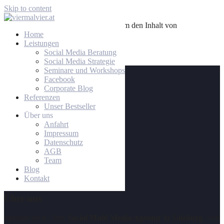
Skip to content
Klicken Sie auf den unteren Button, um den Inhalt von
app.atipso.com zu laden.
Home
Leistungen
Inhalt laden
Social Media Beratung
Social Media Strategie
Kontakt
Seminare und Workshops
Facebook
Corporate Blog
viermalvier.at
Referenzen
Agentur für Neue Medien GmbH
Unser Bestseller
Strubergasse 26
Über uns
A-5020 Salzburg - AUSTRIA
Anfahrt
Tel: +43 662 231034
Impressum
Fax: +43 662 231034-4
Datenschutz
Mail: web@viermalvier.at
AGB
Team
Blog
Kontakt
Über uns
viermalvier.at - Ihre
Social Multi Media Agentur in Salzburg
- wir