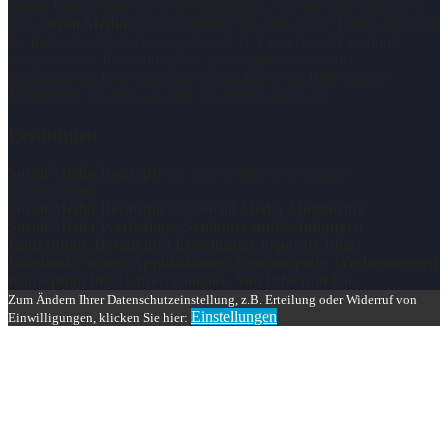
zeigen Unternehmen, wie sie authentisch, relevant und erfolgreich
über
Social Media
kommunizieren. Wir entwickeln Erfolgskonzepte
für Ihr Social Media-Engagement z. B. Fanseite auf Facebook,
erstellen einen Redaktionsplan, unterstützen Sie bei der
redaktionellen Betreuung und zeigen Ihnen mit Hilfe unseres
Monitoring, wo und wie über Sie gesprochen wird.
Leistungen
Social Media-Konzepte
für kleine, mittlere und große
Unternehmen
Social Media-Beratung
und
Social Media-Monitoring
Social Media Workshops, Seminare und Schulungen
Konzeption, Design und Erstellung Corporate Blogs
Facebook: Seiten, Applikationen, Gewinnspiele, Werbeanzeigen
Konzeption für Twitter, Google+, YouTube und Co.
Zum Ändern Ihrer Datenschutzeinstellung, z.B. Erteilung oder Widerruf von
Einstellungen
Einwilligungen, klicken Sie hier: