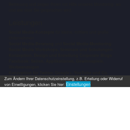
Betreuung und zeigen Ihnen mit Hilfe unseres Monitoring, wo
und wie über Sie gesprochen wird.
Leistungen
Social Media-Konzepte
für kleine, mittlere und große
Unternehmen
Social Media-Beratung
und
Social Media-Monitoring
Social Media Workshops, Seminare und Schulungen
Konzeption, Design und Erstellung Corporate Blogs
Facebook: Seiten, Applikationen, Gewinnspiele,
Werbeanzeigen
Konzeption für Twitter, Google+, YouTube und Co.
Zum Ändern Ihrer Datenschutzeinstellung, z.B. Erteilung oder Widerruf
Einstellungen
von Einwilligungen, klicken Sie hier: