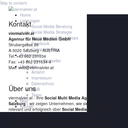
Skip to content
Home
Leistungen
Kontakt
Social Media Beratung
Social Media Strategie
viermalvier.at
Seminare und Workshops
Agentur für Neue Medien GmbH
Facebook
Strubergasse 26
Corporate Blog
A-5020 Salzburg - AUSTRIA
Referenzen
Tel: +43 662 231034
Unser Bestseller
Fax: +43 662 231034-4
Über uns
Mail: web@viermalvier.at
Anfahrt
Impressum
Datenschutz
Über uns
AGB
Team
viermalvier.at - Ihre
Social Multi Media Agentur in
Blog
Salzburg
- wir zeigen Unternehmen, wie sie authentisch,
Kontakt
relevant und erfolgreich über
Social Media
kommunizieren.
Wir entwickeln Erfolgskonzepte für Ihr Social Media-
Engagement z. B. Fanseite auf Facebook, erstellen einen
Redaktionsplan, unterstützen Sie bei der redaktionellen