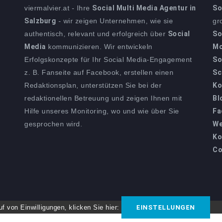
viermalvier.at - Ihre
Social Multi Media Agentur in
So
Salzburg
- wir zeigen Unternehmen, wie sie
gr
authentisch, relevant und erfolgreich über
Social
So
Media
kommunizieren. Wir entwickeln
Mo
Erfolgskonzepte für Ihr Social Media-Engagement
So
z. B. Fanseite auf Facebook, erstellen einen
Sc
Redaktionsplan, unterstützen Sie bei der
Ko
redaktionellen Betreuung und zeigen Ihnen mit
Bl
Hilfe unseres Monitoring, wo und wie über Sie
Fa
gesprochen wird.
We
Ko
Co
f von Einwilligungen, klicken Sie hier:
EINSTELLUNGEN