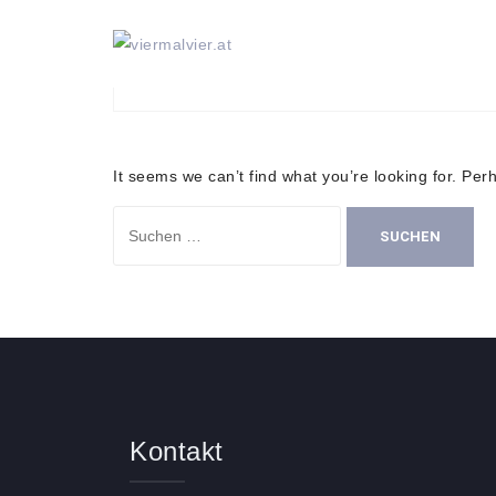
Skip
to
Nothing Found
content
It seems we can’t find what you’re looking for. Pe
Suchen
nach:
Kontakt