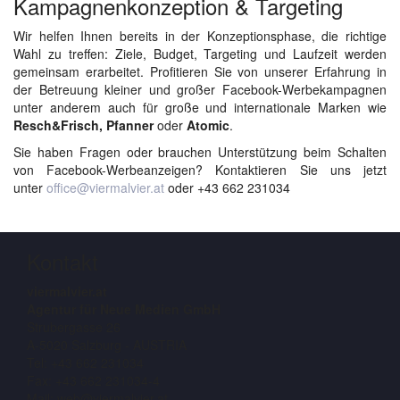
Kampagnenkonzeption & Targeting
Wir helfen Ihnen bereits in der Konzeptionsphase, die richtige
Wahl zu treffen: Ziele, Budget, Targeting und Laufzeit werden
gemeinsam erarbeitet. Profitieren Sie von unserer Erfahrung in
der Betreuung kleiner und großer Facebook-Werbekampagnen
unter anderem auch für große und internationale Marken wie
Resch&Frisch, Pfanner
oder
Atomic
.
Sie haben Fragen oder brauchen Unterstützung beim Schalten
von Facebook-Werbeanzeigen? Kontaktieren Sie uns jetzt
unter
office@viermalvier.at
oder +43 662 231034
Kontakt
viermalvier.at
Agentur für Neue Medien GmbH
Strubergasse 26
A-5020 Salzburg - AUSTRIA
Tel: +43 662 231034
Fax: +43 662 231034-4
Mail: web@viermalvier.at