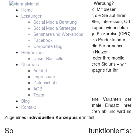
Skip
Das besondere an Facebook- oder Instagram-Werbung?
to
Perfektes Targeting für mehr Leads und Traffic: Mit diesen
Home
content
Werbeanzeigen erreichen Sie exakt jene User, die Sie auf Ihrer
Leistungen
Facebook-Seite oder Website haben wollen. Alter, Interessen, Ort
Social Media Beratung
& Region, Ausbildung: Sie definieren die Zielgruppe, wir erzielen
Social Media Strategie
die optimale Durchklickrate (CTR) und günstige Klickpreise (CPC)
Seminare und Workshops
bzw. TKP (CPM) für Ihre Postings, Videos, Links Produkte oder
Facebook
Veranstaltungen. Und das Beste: Sie können die Performance
Corporate Blog
genau messen und mit Remarketing-Anzeigen Nutzer
Referenzen
ansprechen, die Ihre Website bereits besucht oder Ihre mobile
Unser Bestseller
App schon einmal verwendet haben. Kontaktieren Sie uns – wir
Über uns
überlegen uns gemeinsam die passende Kampagne für Ihr
Anfahrt
Anliegen.
Impressum
Datenschutz
Messbarer Erfolg
AGB
Team
Facebook
bietet Unternehmen verschiedene Varianten der
Blog
Kosten- und Budgetkontrolle
. Der optimale Einsatz Ihrer
Kontakt
Ressourcen
hängt von verschiedenen Faktoren ab und wird im
Zuge eines
individuellen Konzeptes
ermittelt.
So funktioniert’s: