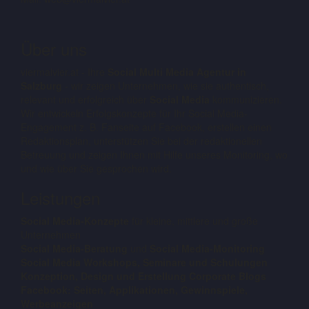
Über uns
viermalvier.at - Ihre
Social Multi Media Agentur in
Salzburg
- wir zeigen Unternehmen, wie sie authentisch,
relevant und erfolgreich über
Social Media
kommunizieren.
Wir entwickeln Erfolgskonzepte für Ihr Social Media-
Engagement z. B. Fanseite auf Facebook, erstellen einen
Redaktionsplan, unterstützen Sie bei der redaktionellen
Betreuung und zeigen Ihnen mit Hilfe unseres Monitoring, wo
und wie über Sie gesprochen wird.
Leistungen
Social Media-Konzepte
für kleine, mittlere und große
Unternehmen
Social Media-Beratung
und
Social Media-Monitoring
Social Media Workshops, Seminare und Schulungen
Konzeption, Design und Erstellung Corporate Blogs
Facebook: Seiten, Applikationen, Gewinnspiele,
Werbeanzeigen