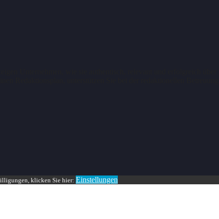
zeigen Unternehmen, wie sie authentisch, relevant und erfolgreich über
inen Redaktionsplan, unterstützen Sie bei der redaktionellen Betreuun
Einstellungen
lligungen, klicken Sie hier: