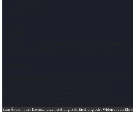
Fax: +43 662 231034-4
Mail: web@viermalvier.at
Über uns
viermalvier.at - Ihre
Social Multi Media Agentur in Salzburg
- wir 
Ihr Social Media-Engagement z. B. Fanseite auf Facebook, erstellen e
gesprochen wird.
Leistungen
Social Media-Konzepte
für kleine, mittlere und große Unternehmen
Social Media-Beratung
und
Social Media-Monitoring
Social Media Workshops, Seminare und Schulungen
Konzeption, Design und Erstellung Corporate Blogs
Facebook: Seiten, Applikationen, Gewinnspiele, Werbeanzeigen
Konzeption für Twitter, Google+, YouTube und Co.
Zum Ändern Ihrer Datenschutzeinstellung, z.B. Erteilung oder Widerruf von Einwi