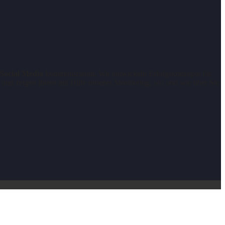
Social Media
kommunizieren. Wir entwickeln Erfolgskonzepte für
g und zeigen Ihnen mit Hilfe unseres Monitoring, wo und wie über Sie